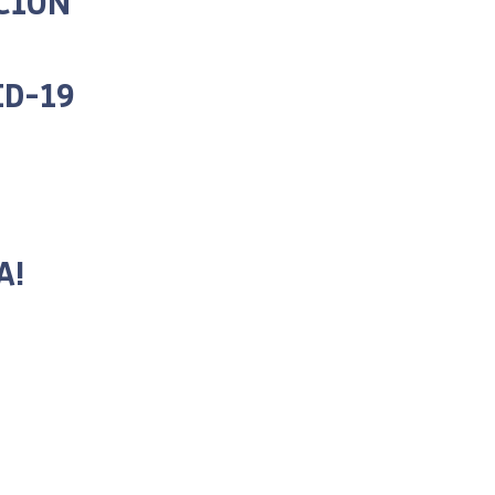
CIÓN
ID-19
A!
Leer más-