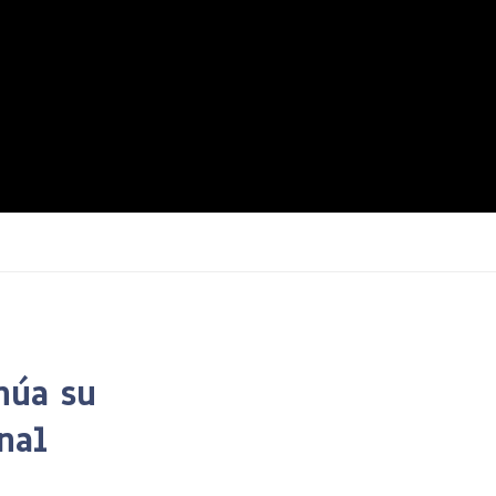
núa su
nal